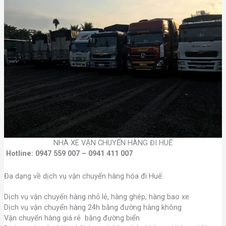
NHÀ XE VẬN CHUYỂN HÀNG ĐI HUẾ
Hotline: 0947 559 007 – 0941 411 007
Đa dạng về dịch vụ vận chuyển hàng hóa đi Huế:
Dịch vụ vận chuyển hàng nhỏ lẻ, hàng ghép, hàng bao xe
Dịch vụ vận chuyển hàng 24h bằng đường hàng không
Vận chuyển hàng giá rẻ bằng đường biển