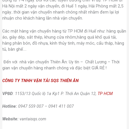
động từ 1-4 ngày. Đối với các tuyến đường chín Ví dụ: TP HCM đi
Hà Nội mất 2 ngày vận chuyển, đi Huế 1 ngày, Hải Phòng mất 2,5
ngày…thời gian vận chuyển nhanh chóng nhất nhằm đem lại lợi
nhuận cho khách hàng lẫn nhà vận chuyển.
Các mặt hàng vận chuyển hàng từ TP HCM đi Huế như: hàng quần
áo, giày dép, sắt thép, khung cửa nhôm,hàng quá khổ quá tải,
hàng phân bón, đồ nhựa, kính thủy tinh, máy móc, cẩu tháp, hàng
tủ, bàn ghế….
Đến với nhà vận chuyển Thiên Ân: Uy tín – Chất Lương – Thời
gian vận chuyển hàng nhanh chóng và đặc biệt GIÁ RẺ !
CÔNG TY TNHH VẬN TẢI SQS THIÊN ÂN
VPĐD
: 1153/13 Quốc lộ 1a Kp1 P. Thới An Quận 12,
TP HCM
Hotline:
0947 559 007 – 0941 411 007
Website:
vantaisqs.com