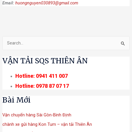
Email:
huongnguyen030893@gmail.com
T
ì
VẬN TẢI SQS THIÊN ÂN
m
k
Hotline: 0941 411 007
i
Hotline: 0978 87 07 17
ế
m
Bài Mới
:
Vận chuyển hàng Sài Gòn-Bình Định
chành xe gửi hàng Kon Tum – vận tải Thiên Ân