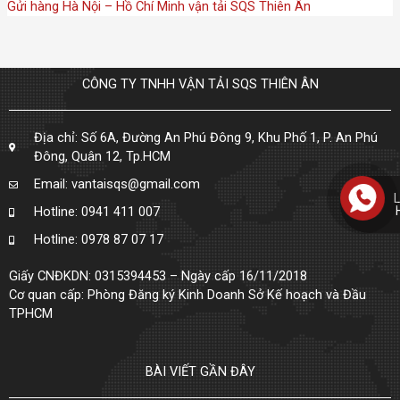
Gửi hàng Hà Nội – Hồ Chí Minh vận tải SQS Thiên Ân
CÔNG TY TNHH VẬN TẢI SQS THIÊN ÂN
Địa chỉ: Số 6A, Đường An Phú Đông 9, Khu Phố 1, P. An Phú
Đông, Quân 12, Tp.HCM
Email: vantaisqs@gmail.com
L
Hotline: 0941 411 007
Hotline: 0978 87 07 17
Giấy CNĐKDN: 0315394453 – Ngày cấp 16/11/2018
Cơ quan cấp: Phòng Đăng ký Kinh Doanh Sở Kế hoạch và Đầu
TPHCM
BÀI VIẾT GẦN ĐÂY