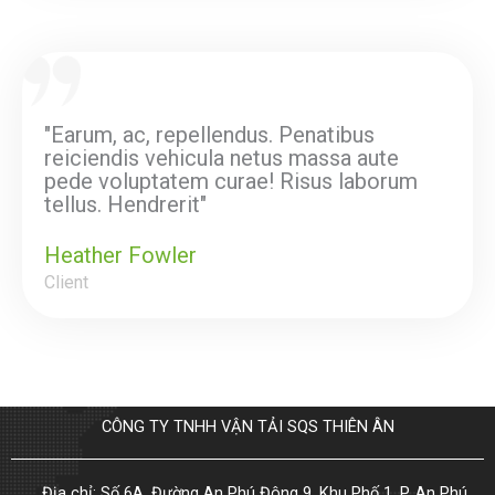
"Earum, ac, repellendus. Penatibus
reiciendis vehicula netus massa aute
pede voluptatem curae! Risus laborum
tellus. Hendrerit"
Heather Fowler
Client
CÔNG TY TNHH VẬN TẢI SQS THIÊN ÂN
Địa chỉ: Số 6A, Đường An Phú Đông 9, Khu Phố 1, P. An Phú