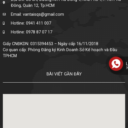
Đông, Quân 12, Tp.HCM
Email: vantaisqs@gmail.com
Hotline: 0941 411 007
Hotline: 0978 87 07 17
Giấy CNĐKDN: 0315394453 – Ngày cấp 16/11/2018
Cơ quan cấp: Phòng Đăng ký Kinh Doanh Sở Kế hoạch và Đầu
TPHCM
L
BÀI VIẾT GẦN ĐÂY