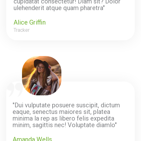
cupidatat consectetur! Diam sit? Dolor
ulehenderit atque quam pharetra"
Alice Griffin
Tracker
"Dui vulputate posuere suscipit, dictum
eaque, senectus maiores sit, platea
minima la rep as libero felis expedita
minim, sagittis nec! Voluptate diamlo"
Amanda Wells