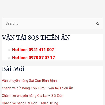
T
ì
VẬN TẢI SQS THIÊN ÂN
m
k
Hotline: 0941 411 007
i
Hotline: 0978 87 07 17
ế
m
Bài Mới
:
Vận chuyển hàng Sài Gòn-Bình Định
chành xe gửi hàng Kon Tum – vận tải Thiên Ân
Chành xe chuyển hàng Gia Lai – Sài Gòn
Chành xe hàng Sài Gòn – Miền Trung