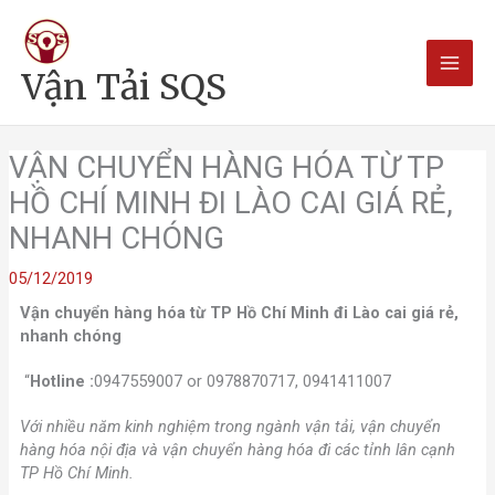
Nhảy
Main
tới
nội
Men
Vận Tải SQS
dung
VẬN CHUYỂN HÀNG HÓA TỪ TP
HỒ CHÍ MINH ĐI LÀO CAI GIÁ RẺ,
NHANH CHÓNG
05/12/2019
Vận chuyển hàng hóa từ TP Hồ Chí Minh đi Lào cai giá rẻ,
nhanh chóng
“
Hotline :
0947559007 or 0978870717, 0941411007
Với nhiều năm kinh nghiệm trong ngành vận tải, vận chuyển
hàng hóa nội địa và vận chuyển hàng hóa đi các tỉnh lân cạnh
TP Hồ Chí Minh.