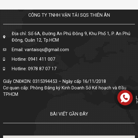
CÔNG TY TNHH VẬN TẢI SQS THIÊN ÂN
Địa chỉ: Số 6A, Đường An Phú Đông 9, Khu Phố 1, P. An Phú
Đông, Quân 12, Tp.HCM
Email: vantaisqs@gmail.com
Hotline: 0941 411 007
Hotline: 0978 87 07 17
Giấy CNĐKDN: 0315394453 – Ngày cấp 16/11/2018
Cơ quan cấp: Phòng Đăng ký Kinh Doanh Sở Kế hoạch và Đầu
TPHCM
L
BÀI VIẾT GẦN ĐÂY