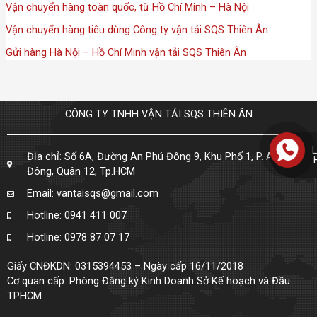
Vận chuyển hàng toàn quốc, từ Hồ Chí Minh – Hà Nội
Vận chuyển hàng tiêu dùng Công ty vận tải SQS Thiên Ân
Gửi hàng Hà Nội – Hồ Chí Minh vận tải SQS Thiên Ân
CÔNG TY TNHH VẬN TẢI SQS THIÊN ÂN
L
Địa chỉ: Số 6A, Đường An Phú Đông 9, Khu Phố 1, P. An Phú
Đông, Quân 12, Tp.HCM
Email: vantaisqs@gmail.com
Hotline: 0941 411 007
Hotline: 0978 87 07 17
Giấy CNĐKDN: 0315394453 – Ngày cấp 16/11/2018
Cơ quan cấp: Phòng Đăng ký Kinh Doanh Sở Kế hoạch và Đầu
TPHCM