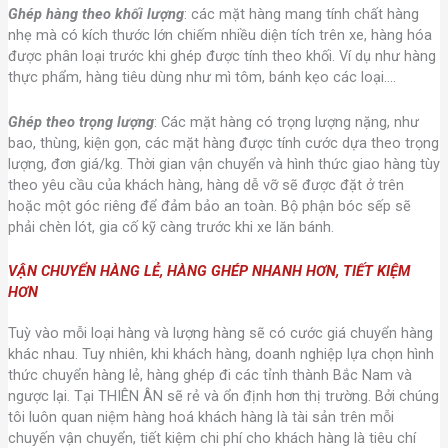
Ghép hàng theo khối lượng
: các mặt hàng mang tính chất hàng
nhẹ mà có kích thước lớn chiếm nhiều diện tích trên xe, hàng hóa
được phân loại trước khi ghép được tính theo khối. Ví dụ như hàng
thực phẩm, hàng tiêu dùng như mì tôm, bánh kẹo các loại….
Ghép theo trọng lượng
: Các mặt hàng có trọng lượng nặng, như
bao, thùng, kiện gọn, các mặt hàng được tính cước dựa theo trọng
lượng, đơn giá/kg. Thời gian vận chuyển và hình thức giao hàng tùy
theo yêu cầu của khách hàng, hàng dễ vỡ sẽ được đặt ở trên
hoặc một góc riêng để đảm bảo an toàn. Bộ phận bóc sếp sẽ
phải chèn lót, gia cố kỹ càng trước khi xe lăn bánh.
VẬN CHUYỂN HÀNG LẺ, HÀNG GHÉP NHANH HƠN, TIẾT KIỆM
HƠN
Tuỳ vào mỗi loại hàng và lượng hàng sẽ có cước giá chuyển hàng
khác nhau. Tuy nhiên, khi khách hàng, doanh nghiệp lựa chọn hình
thức chuyển hàng lẻ, hàng ghép đi các tỉnh thành Bắc Nam và
ngược lại. Tại THIÊN ÂN sẽ rẻ và ổn định hơn thị trường. Bởi chúng
tôi luôn quan niệm hàng hoá khách hàng là tài sản trên mỗi
chuyến vận chuyển, tiết kiệm chi phí cho khách hàng là tiêu chí