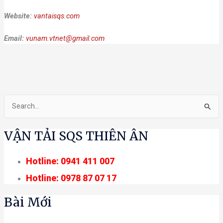
Website:
vantaisqs.com
Email:
vunam.vtnet@gmail.co
m
T
ì
VẬN TẢI SQS THIÊN ÂN
m
k
Hotline: 0941 411 007
i
Hotline: 0978 87 07 17
ế
m
Bài Mới
: